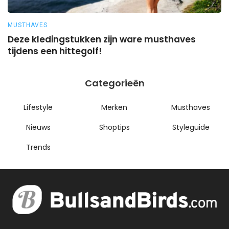
MUSTHAVES
M
Deze kledingstukken zijn ware musthaves
Z
tijdens een hittegolf!
Categorieën
Lifestyle
Merken
Musthaves
Nieuws
Shoptips
Styleguide
Trends