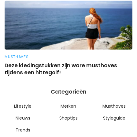
MUSTHAVES
M
Deze kledingstukken zijn ware musthaves
Z
tijdens een hittegolf!
Categorieën
Lifestyle
Merken
Musthaves
Nieuws
Shoptips
Styleguide
Trends