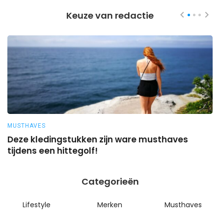
Keuze van redactie
MUSTHAVES
M
Deze kledingstukken zijn ware musthaves
Z
tijdens een hittegolf!
Categorieën
Lifestyle
Merken
Musthaves