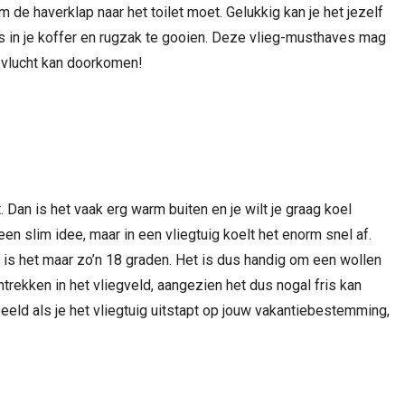
m de haverklap naar het toilet moet. Gelukkig kan je het jezelf
s in je koffer en rugzak te gooien. Deze vlieg-musthaves mag
e vlucht kan doorkomen!
MERKEN
MERKEN
Zijn Crocs trendy of niet
De sieraden van de
schitteren je tegem
. Dan is het vaak erg warm buiten en je wilt je graag koel
en slim idee, maar in een vliegtuig koelt het enorm snel af.
k is het maar zo’n 18 graden. Het is dus handig om een wollen
trekken in het vliegveld, aangezien het dus nogal fris kan
rbeeld als je het vliegtuig uitstapt op jouw vakantiebestemming,