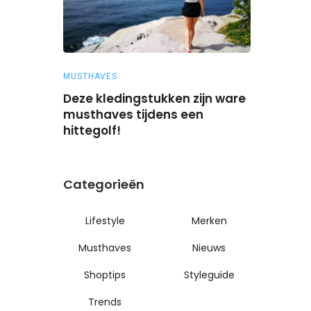
MUSTHAVES
MERKEN
ze merken
Deze kledingstukken zijn ware
Zijn Crocs
oet!
musthaves tijdens een
hittegolf!
Categorieën
Lifestyle
Merken
Musthaves
Nieuws
Shoptips
Styleguide
Trends